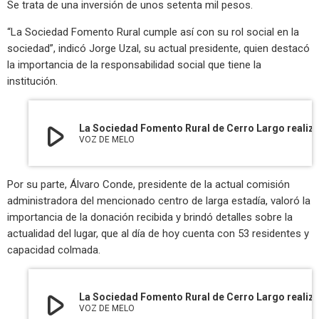
Se trata de una inversión de unos setenta mil pesos.
“La Sociedad Fomento Rural cumple así con su rol social en la
sociedad”, indicó Jorge Uzal, su actual presidente, quien destacó
la importancia de la responsabilidad social que tiene la
institución.
play_arrow
La Sociedad Fomento Rural de Cerro Largo realizó una importante donación al H
VOZ DE MELO
Por su parte, Álvaro Conde, presidente de la actual comisión
administradora del mencionado centro de larga estadía, valoró la
importancia de la donación recibida y brindó detalles sobre la
actualidad del lugar, que al día de hoy cuenta con 53 residentes y
capacidad colmada.
play_arrow
La Sociedad Fomento Rural de Cerro Largo realizó una importante donación al H
VOZ DE MELO