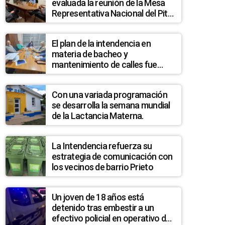
evaluada la reunión de la Mesa
Representativa Nacional del Pit
Cnt en Melo
El plan de la intendencia en
materia de bacheo y
mantenimiento de calles fue
analizado en la Junta
Departamental
Con una variada programación
se desarrolla la semana mundial
de la Lactancia Materna.
La Intendencia refuerza su
estrategia de comunicación con
los vecinos de barrio Prieto
Un joven de 18 años está
detenido tras embestir a un
efectivo policial en operativo de