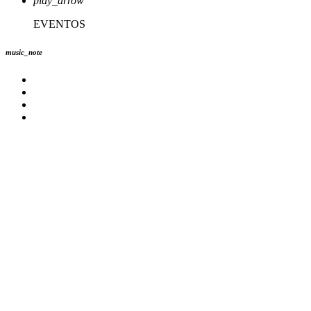
play_arrow
EVENTOS
music_note