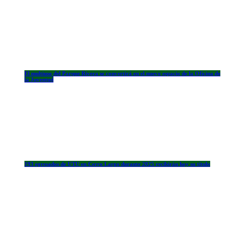
El multiuso del Parque Rivera se convertirá en el nuevo espacio de la Oficina de
la Juventud
193 egresados de UTU en Cerro Largo durante 2025 recibirán hoy su título