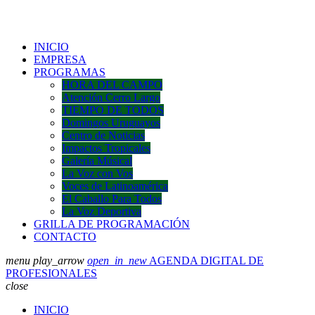
INICIO
EMPRESA
PROGRAMAS
HORA DEL CAMPO
Atención Cerro Largo
TIEMPO DE TODOS
Domingos Uruguayos
Centro de Noticias
Impactos Tropicales
Galería Músical
La Voz con Vos
Voces de Latinoamérica
El Caballo Para Todos
La Voz Deportiva
GRILLA DE PROGRAMACIÓN
CONTACTO
menu
play_arrow
open_in_new
AGENDA DIGITAL DE
PROFESIONALES
close
INICIO