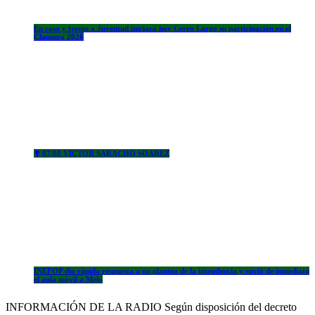
En casa y frente a Juventud iniciará hoy Cerro Largo su participación en el
Clausura 2026
✟ 07/08 VICTOR SARACHO SOAREZ
INEFOP dio rápida respuesta a un planteo de la intendencia y envió de inmediato
el aula móvil a Melo
INFORMACIÓN DE LA RADIO Según disposición del decreto