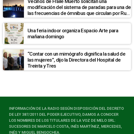
Vecinos de Fraile Muerto solicitan una
modificación del sistema de paradas para una de
las frecuencias de ómnibus que circulan por Ruta
7
Una feria indoor organiza Espacio Arte para
mañana domingo
“Contar con un mimógrafo dignifica la salud de
las mujeres”, dijo la Directora del Hospital de
Treinta y Tres
INFORMACIÓN DE LA RADIO SEGÚN DISPOSICIÓN DEL DECRETO
DE LEY 387/2011 DEL PODER EJECUTIVO, DAMOS A CONOCER
LOS NOMBRES DE LOS TITULARES DE LA VOZ DE MELO SRL:
SUCESORES DE MARCELO COSTA, INÉS MARTÍNEZ, MERCEDES,
INÉS Y MIGUEL BENGOCHEA.