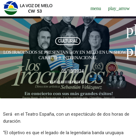
menu
play_arrow
p
CULTURAL
p
LOS IRACUNDOS SE PRESENTAN HOY EN MELO EN UN SHOW DE
CARÁCTER INTERNACIONAL
05/10/2024
today
Será en el Teatro España, con un espectáculo de dos horas de
duración.
“El objetivo es que el legado de la legendaria banda uruguaya