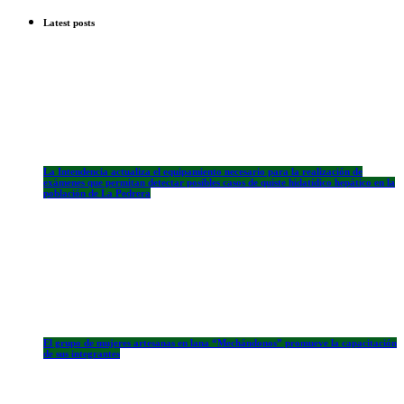
Latest posts
La Intendencia actualiza el equipamiento necesario para la realización de
exámenes que permitan detectar posibles casos de quiste hidatídico hepático en la
población de La Pedrera
El grupo de mujeres artesanas en lana “Mechándonos” promueve la capacitación
de sus integrantes