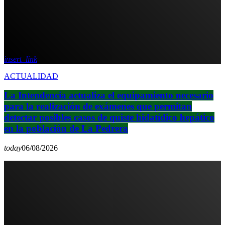
insert_link
ACTUALIDAD
La Intendencia actualiza el equipamiento necesario
para la realización de exámenes que permitan
detectar posibles casos de quiste hidatídico hepático
en la población de La Pedrera
today
06/08/2026