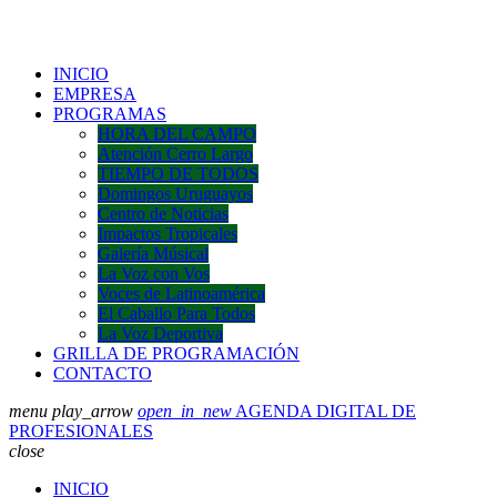
INICIO
EMPRESA
PROGRAMAS
HORA DEL CAMPO
Atención Cerro Largo
TIEMPO DE TODOS
Domingos Uruguayos
Centro de Noticias
Impactos Tropicales
Galería Músical
La Voz con Vos
Voces de Latinoamérica
El Caballo Para Todos
La Voz Deportiva
GRILLA DE PROGRAMACIÓN
CONTACTO
menu
play_arrow
open_in_new
AGENDA DIGITAL DE
PROFESIONALES
close
INICIO