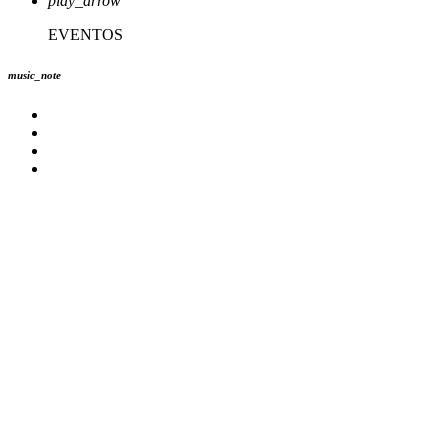
play_arrow
EVENTOS
music_note