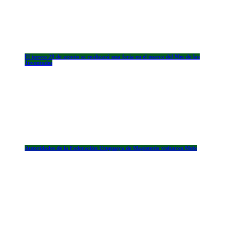
El jueves 20 de agosto se realizará una feria en el marco del Mes de las
Juventudes
Autoridades de la Federación Uruguaya de Magisterio visitaron Melo