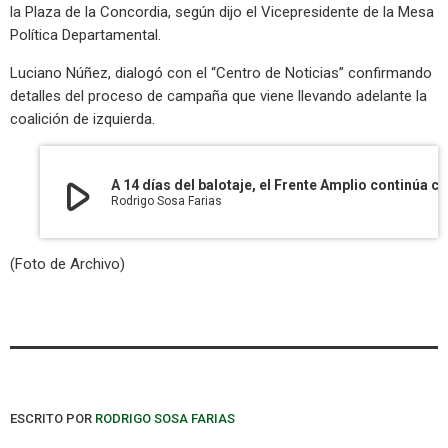
la Plaza de la Concordia, según dijo el Vicepresidente de la Mesa
Política Departamental.
Luciano Núñez, dialogó con el “Centro de Noticias” confirmando
detalles del proceso de campaña que viene llevando adelante la
coalición de izquierda.
play_arrow
A 14 días del balotaje, el Frente Amplio continúa con su plan de
Rodrigo Sosa Farias
(Foto de Archivo)
ESCRITO POR
RODRIGO SOSA FARIAS