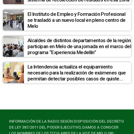
El Instituto de Empleo y Formación Profesional
se trasladó a un nuevo local en pleno centro de
Melo
Alcaldes de distintos departamentos de la región
participan en Melo de una jornada en el marco del
programa “Experiencia Medellín”
La Intendencia actualiza el equipamiento
necesario para la realización de exámenes que
permitan detectar posibles casos de quiste
hidatídico hepático en la población de La Pedrera
INFORMACIÓN DE LA RADIO SEGÚN DISPOSICIÓN DEL DECRETO
DE LEY 387/2011 DEL PODER EJECUTIVO, DAMOS A CONOCER
LOS NOMBRES DE LOS TITULARES DE LA VOZ DE MELO SRL: