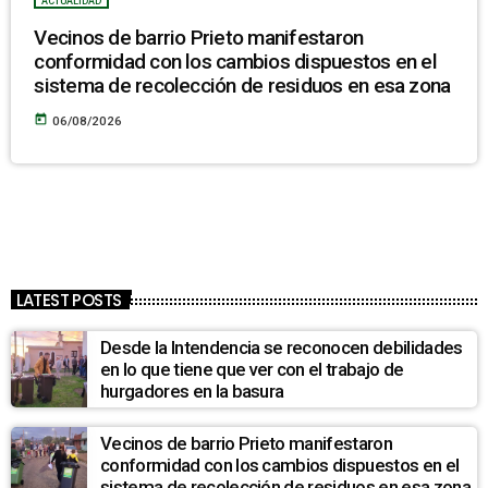
ACTUALIDAD
Vecinos de barrio Prieto manifestaron
conformidad con los cambios dispuestos en el
sistema de recolección de residuos en esa zona
today
06/08/2026
LATEST POSTS
Desde la Intendencia se reconocen debilidades
en lo que tiene que ver con el trabajo de
hurgadores en la basura
Vecinos de barrio Prieto manifestaron
conformidad con los cambios dispuestos en el
sistema de recolección de residuos en esa zona