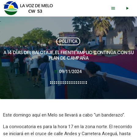
menu
play_arrow
POLÍTICA
A 14 DÍAS DEL BALOTAJE, EL FRENTE AMPLIO CONTINÚA CON SU
PLAN DE CAMPAÑA
09/11/2024
today
Este domingo aquí en Melo se llevará a cabo “un banderazo”.
La convocatoria es para la hora 17 en la zona norte. El recorrido
se iniciará en el cruce de calle Andes y Carretera Aceguá, hasta