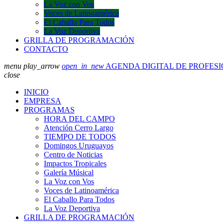
La Voz con Vos
Voces de Latinoamérica
El Caballo Para Todos
La Voz Deportiva
GRILLA DE PROGRAMACIÓN
CONTACTO
menu
play_arrow
open_in_new
AGENDA DIGITAL DE PROFES
close
INICIO
EMPRESA
PROGRAMAS
HORA DEL CAMPO
Atención Cerro Largo
TIEMPO DE TODOS
Domingos Uruguayos
Centro de Noticias
Impactos Tropicales
Galería Músical
La Voz con Vos
Voces de Latinoamérica
El Caballo Para Todos
La Voz Deportiva
GRILLA DE PROGRAMACIÓN