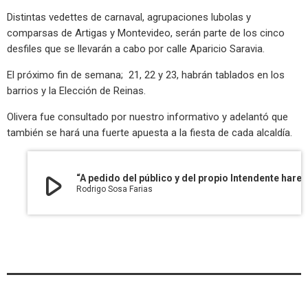
Distintas vedettes de carnaval, agrupaciones lubolas y
comparsas de Artigas y Montevideo, serán parte de los cinco
desfiles que se llevarán a cabo por calle Aparicio Saravia.
El próximo fin de semana; 21, 22 y 23, habrán tablados en los
barrios y la Elección de Reinas.
Olivera fue consultado por nuestro informativo y adelantó que
también se hará una fuerte apuesta a la fiesta de cada alcaldía.
play_arrow
“A pedido del público y del propio Intendente haremos una fuerte apuesta a números nacionales de samba y candombe”, dijo el encargado de eventos
Rodrigo Sosa Farias