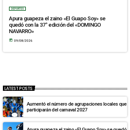
DEPORTES
Apura guapeza el zaino «El Guapo Soy» se
quedó con la 37° edición del «DOMINGO
NAVARRO»
today
09/08/2026
LATEST POSTS
Aumentó el número de agrupaciones locales que
participarán del carnaval 2027
Apura guapeza el zaino «El Guapo Soy» se quedó