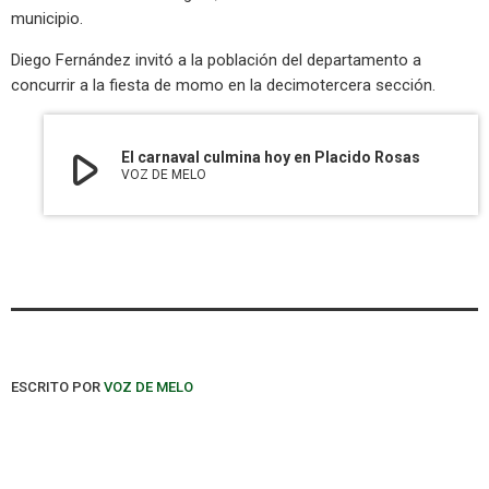
municipio.
Diego Fernández invitó a la población del departamento a
concurrir a la fiesta de momo en la decimotercera sección.
play_arrow
El carnaval culmina hoy en Placido Rosas
VOZ DE MELO
ESCRITO POR
VOZ DE MELO