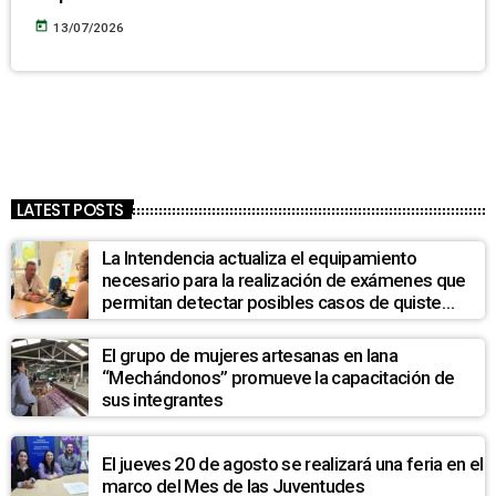
today
13/07/2026
LATEST POSTS
La Intendencia actualiza el equipamiento
necesario para la realización de exámenes que
permitan detectar posibles casos de quiste
hidatídico hepático en la población de La Pedrera
El grupo de mujeres artesanas en lana
“Mechándonos” promueve la capacitación de
sus integrantes
El jueves 20 de agosto se realizará una feria en el
marco del Mes de las Juventudes