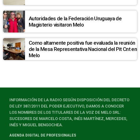
Autoridades de la Federación Uruguaya de
Magisterio visitaron Melo
Como altamente positiva fue evaluada la reunión
de la Mesa Representativa Nacional del Pit Cnt en
Melo
INFORMACIÓN DE LA RADIO SEGÚN DISPOSICIÓN DEL DECRETO
DE LEY 387/2011 DEL PODER EJECUTIVO, DAMOS A CONOCER
LOS NOMBRES DE LOS TITULARES DE LA VOZ DE MELO SRL:
SUCESORES DE MARCELO COSTA, INÉS MARTÍNEZ, MERCEDES,
INÉS Y MIGUEL BENGOCHEA.
AGENDA DIGITAL DE PROFESIONALES