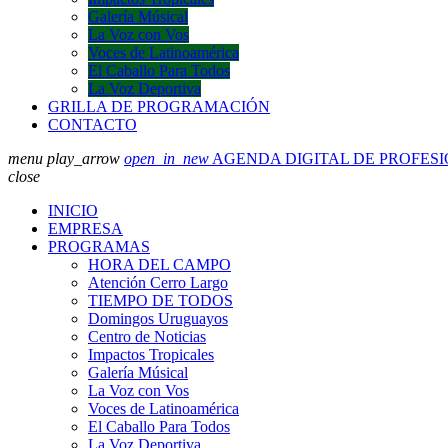
Galería Músical
La Voz con Vos
Voces de Latinoamérica
El Caballo Para Todos
La Voz Deportiva
GRILLA DE PROGRAMACIÓN
CONTACTO
menu
play_arrow
open_in_new
AGENDA DIGITAL DE PROFES
close
INICIO
EMPRESA
PROGRAMAS
HORA DEL CAMPO
Atención Cerro Largo
TIEMPO DE TODOS
Domingos Uruguayos
Centro de Noticias
Impactos Tropicales
Galería Músical
La Voz con Vos
Voces de Latinoamérica
El Caballo Para Todos
La Voz Deportiva