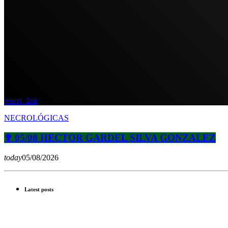
insert_link
NECROLÓGICAS
✟ 05/08 HECTOR GARDEL SILVA GONZALEZ
today
05/08/2026
Latest posts