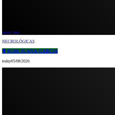
insert_link
NECROLÓGICAS
✟ 05/08 JUANA GARCíA
today
05/08/2026