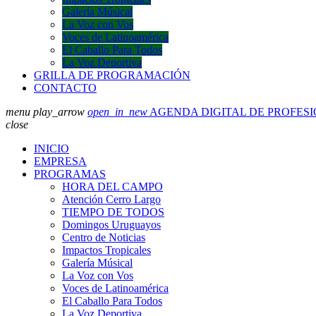
Galería Músical
La Voz con Vos
Voces de Latinoamérica
El Caballo Para Todos
La Voz Deportiva
GRILLA DE PROGRAMACIÓN
CONTACTO
menu
play_arrow
open_in_new
AGENDA DIGITAL DE PROFES
close
INICIO
EMPRESA
PROGRAMAS
HORA DEL CAMPO
Atención Cerro Largo
TIEMPO DE TODOS
Domingos Uruguayos
Centro de Noticias
Impactos Tropicales
Galería Músical
La Voz con Vos
Voces de Latinoamérica
El Caballo Para Todos
La Voz Deportiva