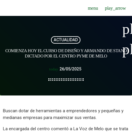
menu
play_arrow
p
ACTUALIDAD
p
COMIENZA HOY EL CURSO DE DISEÑO Y ARMANDO DE STAND
DICTADO POR EL CENTRO PYME DE MELO
26/05/2025
today
Buscan dotar de herramientas a emprendedores y pequeñas y
medianas empresas para maximizar sus ventas.
La encargada del centro comentó a La Voz de Melo que se trata