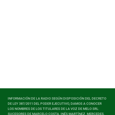
INFORMACIÓN DE LA RADIO SEGÚN DISPOSICIÓN DEL DECRETO
DE LEY 387/2011 DEL PODER EJECUTIVO, DAMOS A CONOCER
LOS NOMBRES DE LOS TITULARES DE LA VOZ DE MELO SRL:
SUCESORES DE MARCELO COSTA, INÉS MARTÍNEZ, MERCEDES,