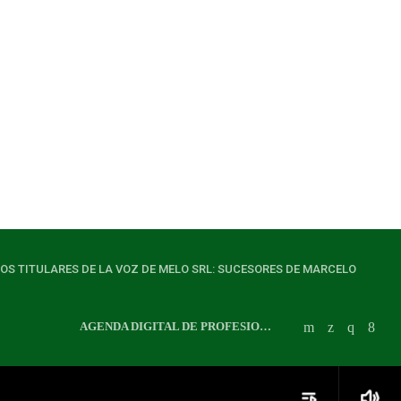
LOS TITULARES DE LA VOZ DE MELO SRL: SUCESORES DE MARCELO
AGENDA DIGITAL DE PROFESIONALES
playlist_play
volume_up