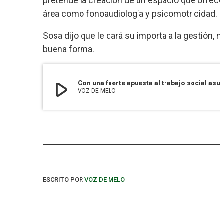
pretende la creación de un espacio que ofrece
área como fonoaudiología y psicomotricidad.
Sosa dijo que le dará su importa a la gestión
buena forma.
play_arrow
Con una fuerte apuesta al trabajo social asu
VOZ DE MELO
ESCRITO POR
VOZ DE MELO