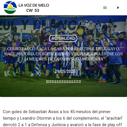
menu
play_arrow
ACTUALIDAD
CERRO LARGO SACA LA CARA POR EL FÚTBOL URUGUAYO,
HACE HISTORIA EN BUENOS AIRES Y SE POSICIONA ENTRE LOS
24 MEJORES DE LA COPA SUDAMERICANA
29/05/2025
today
Con goles de Sebastián Assis a los 45 minutos del primer
tiempo y Leandro Otormin a los 6 del complemento, el “arachán”
derrotó 2 a 1 a Defensa y Justicia y avanzó a la fase de play off