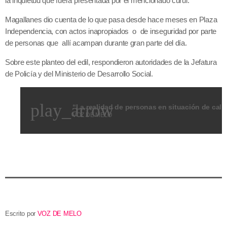
la inquietud que fuera presentada por el mencionado curul.
Magallanes dio cuenta de lo que pasa desde hace meses en Plaza
Independencia, con actos inapropiados o de inseguridad por parte
de personas que allí acampan durante gran parte del día.
Sobre este planteo del edil, respondieron autoridades de la Jefatura
de Policía y del Ministerio de Desarrollo Social.
play_arrow
VOZ DE MELO
Escrito por
VOZ DE MELO