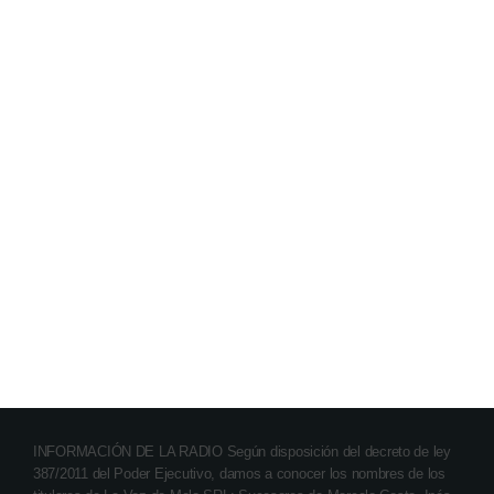
INFORMACIÓN DE LA RADIO Según disposición del decreto de ley
387/2011 del Poder Ejecutivo, damos a conocer los nombres de los