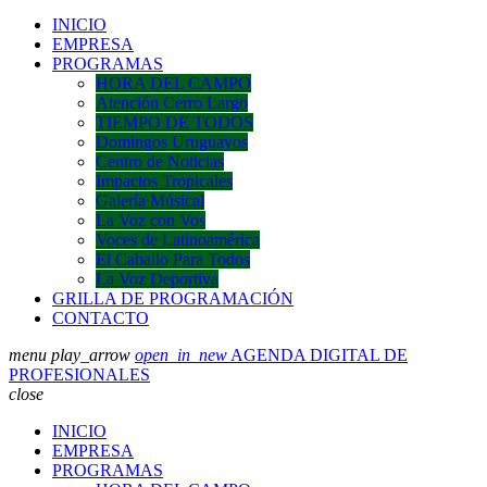
INICIO
EMPRESA
PROGRAMAS
HORA DEL CAMPO
Atención Cerro Largo
TIEMPO DE TODOS
Domingos Uruguayos
Centro de Noticias
Impactos Tropicales
Galería Músical
La Voz con Vos
Voces de Latinoamérica
El Caballo Para Todos
La Voz Deportiva
GRILLA DE PROGRAMACIÓN
CONTACTO
menu
play_arrow
open_in_new
AGENDA DIGITAL DE
PROFESIONALES
close
INICIO
EMPRESA
PROGRAMAS