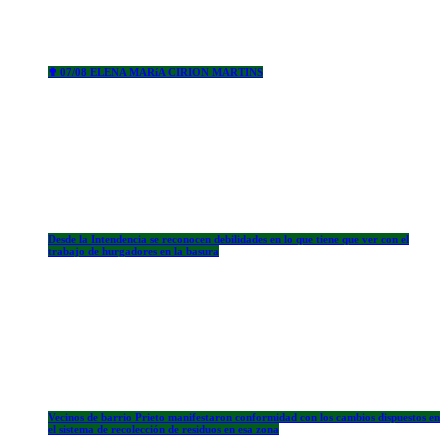
✟ 07/08 ELENA MARíA CIRION MARTINS
Desde la Intendencia se reconocen debilidades en lo que tiene que ver con el
trabajo de hurgadores en la basura
Vecinos de barrio Prieto manifestaron conformidad con los cambios dispuestos en
el sistema de recolección de residuos en esa zona