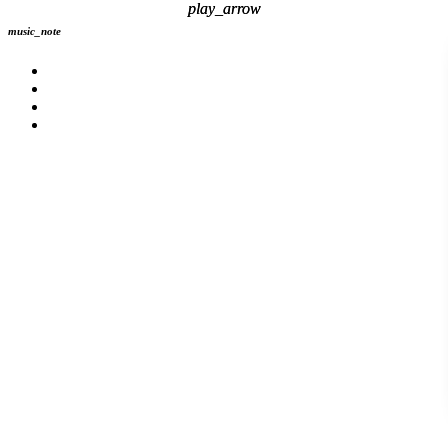
play_arrow
play_arrow
music_note