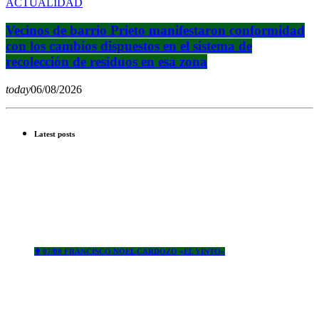
ACTUALIDAD
Vecinos de barrio Prieto manifestaron conformidad
con los cambios dispuestos en el sistema de
recolección de residuos en esa zona
today
06/08/2026
Latest posts
✟ 07/08 FRANCISCO NOEL CARDOZO «EL YINTO»