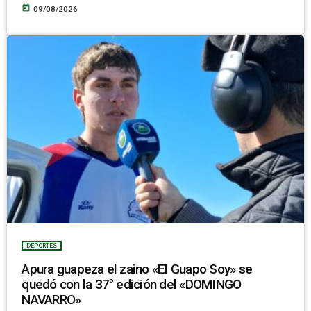
today
09/08/2026
DEPORTES
Apura guapeza el zaino «El Guapo Soy» se
quedó con la 37° edición del «DOMINGO
NAVARRO»