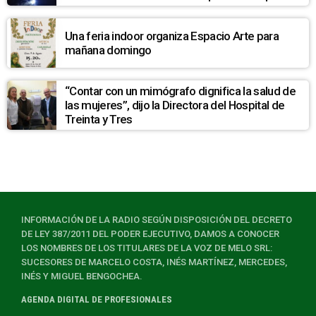
7
Una feria indoor organiza Espacio Arte para
mañana domingo
“Contar con un mimógrafo dignifica la salud de
las mujeres”, dijo la Directora del Hospital de
Treinta y Tres
INFORMACIÓN DE LA RADIO SEGÚN DISPOSICIÓN DEL DECRETO
DE LEY 387/2011 DEL PODER EJECUTIVO, DAMOS A CONOCER
LOS NOMBRES DE LOS TITULARES DE LA VOZ DE MELO SRL:
SUCESORES DE MARCELO COSTA, INÉS MARTÍNEZ, MERCEDES,
INÉS Y MIGUEL BENGOCHEA.
AGENDA DIGITAL DE PROFESIONALES