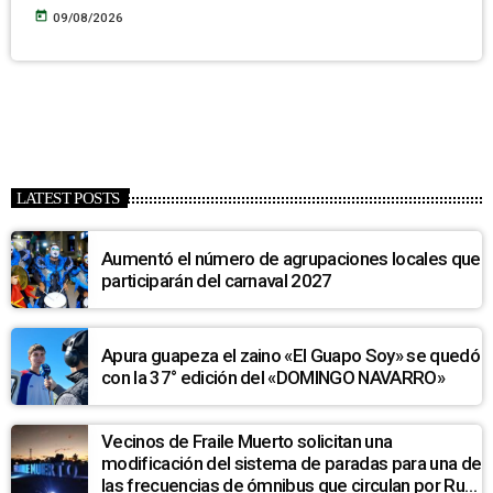
today
09/08/2026
LATEST POSTS
Aumentó el número de agrupaciones locales que
participarán del carnaval 2027
Apura guapeza el zaino «El Guapo Soy» se quedó
con la 37° edición del «DOMINGO NAVARRO»
Vecinos de Fraile Muerto solicitan una
modificación del sistema de paradas para una de
las frecuencias de ómnibus que circulan por Ruta