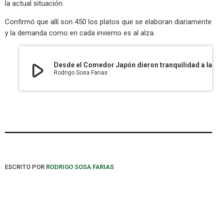
la actual situación.
Confirmó que allí son 450 los platos que se elaboran diariamente
y la demanda como en cada invierno es al alza.
play_arrow
Desde el Comedor Japón dieron tranquilidad a la población usuaria respecto a la cont
Rodrigo Sosa Farias
ESCRITO POR
RODRIGO SOSA FARIAS