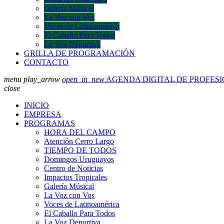
Galería Músical
La Voz con Vos
Voces de Latinoamérica
El Caballo Para Todos
La Voz Deportiva
GRILLA DE PROGRAMACIÓN
CONTACTO
menu
play_arrow
open_in_new
AGENDA DIGITAL DE PROFES
close
INICIO
EMPRESA
PROGRAMAS
HORA DEL CAMPO
Atención Cerro Largo
TIEMPO DE TODOS
Domingos Uruguayos
Centro de Noticias
Impactos Tropicales
Galería Músical
La Voz con Vos
Voces de Latinoamérica
El Caballo Para Todos
La Voz Deportiva