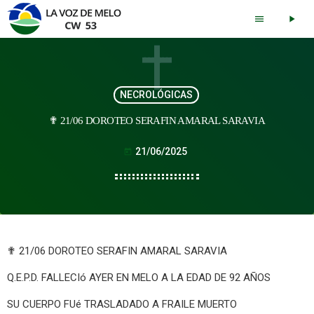
menu
play_arrow
NECROLÓGICAS
✟ 21/06 DOROTEO SERAFIN AMARAL SARAVIA
21/06/2025
today
✟ 21/06 DOROTEO SERAFIN AMARAL SARAVIA
Q.E.P.D. FALLECIó AYER EN MELO A LA EDAD DE 92 AÑOS
SU CUERPO FUé TRASLADADO A FRAILE MUERTO