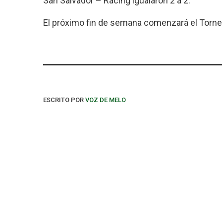
San Salvador – Racing igualaron 2 a 2.
El próximo fin de semana comenzará el Torne
ESCRITO POR
VOZ DE MELO
PUBLICACIONES SIMILARES