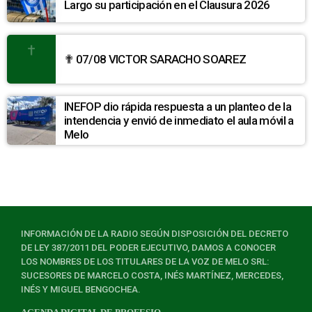
Largo su participación en el Clausura 2026
✟ 07/08 VICTOR SARACHO SOAREZ
INEFOP dio rápida respuesta a un planteo de la
intendencia y envió de inmediato el aula móvil a
Melo
INFORMACIÓN DE LA RADIO SEGÚN DISPOSICIÓN DEL DECRETO
DE LEY 387/2011 DEL PODER EJECUTIVO, DAMOS A CONOCER
LOS NOMBRES DE LOS TITULARES DE LA VOZ DE MELO SRL:
SUCESORES DE MARCELO COSTA, INÉS MARTÍNEZ, MERCEDES,
INÉS Y MIGUEL BENGOCHEA.