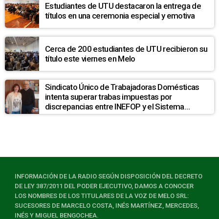
Estudiantes de UTU destacaron la entrega de
títulos en una ceremonia especial y emotiva
Cerca de 200 estudiantes de UTU recibieron su
título este viernes en Melo
Sindicato Único de Trabajadoras Domésticas
intenta superar trabas impuestas por
discrepancias entre INEFOP y el Sistema
Nacional de Cuidados
INFORMACIÓN DE LA RADIO SEGÚN DISPOSICIÓN DEL DECRETO
DE LEY 387/2011 DEL PODER EJECUTIVO, DAMOS A CONOCER
LOS NOMBRES DE LOS TITULARES DE LA VOZ DE MELO SRL:
SUCESORES DE MARCELO COSTA, INÉS MARTÍNEZ, MERCEDES,
INÉS Y MIGUEL BENGOCHEA.