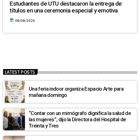
Estudiantes de UTU destacaron la entrega de
títulos en una ceremonia especial y emotiva
today
08/08/2026
LATEST POSTS
Una feria indoor organiza Espacio Arte para
mañana domingo
“Contar con un mimógrafo dignifica la salud de
las mujeres”, dijo la Directora del Hospital de
Treinta y Tres