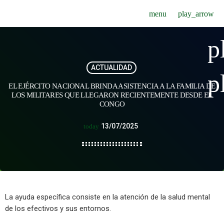
menu
play_arrow
p
ACTUALIDAD
p
EL EJÉRCITO NACIONAL BRINDA ASISTENCIA A LA FAMILIA DE
LOS MILITARES QUE LLEGARON RECIENTEMENTE DESDE EL
CONGO
13/07/2025
today
La ayuda específica consiste en la atención de la salud mental
de los efectivos y sus entornos.