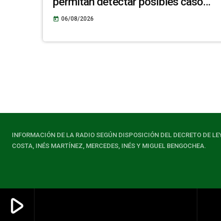
permitan detectar posibles casos
de quiste hidatídico hepático en la
06/08/2026
today
población de La Pedrera
INFORMACIÓN DE LA RADIO SEGÚN DISPOSICIÓN DEL DECRETO DE LE
COSTA, INÉS MARTÍNEZ, MERCEDES, INÉS Y MIGUEL BENGOCHEA.
play_arrow