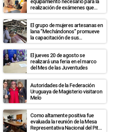
equipamiento necesario para la
realización de exámenes que
permitan detectar posibles
casos de quiste hidatídico
El grupo de mujeres artesanas en
hepático en la población de La
lana “Mechándonos” promueve
Pedrera
la capacitación de sus
integrantes
El jueves 20 de agosto se
realizará una feria en el marco
del Mes de las Juventudes
Autoridades de la Federación
Uruguaya de Magisterio visitaron
Melo
Como altamente positiva fue
evaluada la reunión de la Mesa
Representativa Nacional del Pit