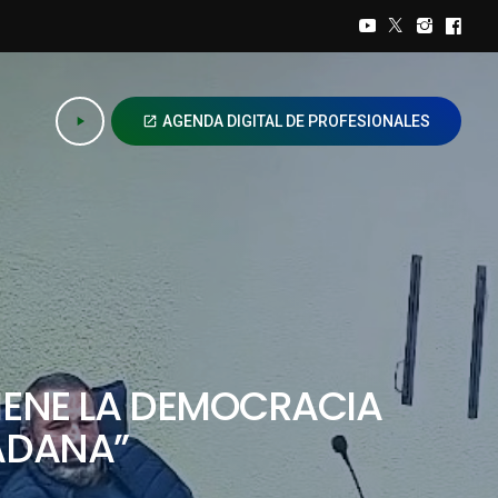
AGENDA DIGITAL DE PROFESIONALES
play_arrow
open_in_new
TIENE LA DEMOCRACIA
ADANA”