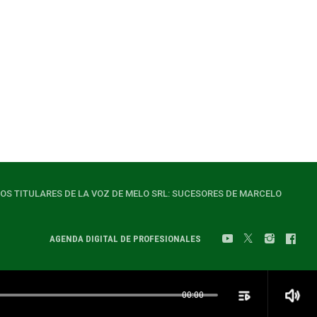
LOS TITULARES DE LA VOZ DE MELO SRL: SUCESORES DE MARCELO
AGENDA DIGITAL DE PROFESIONALES
playlist_play
volume_up
00:00