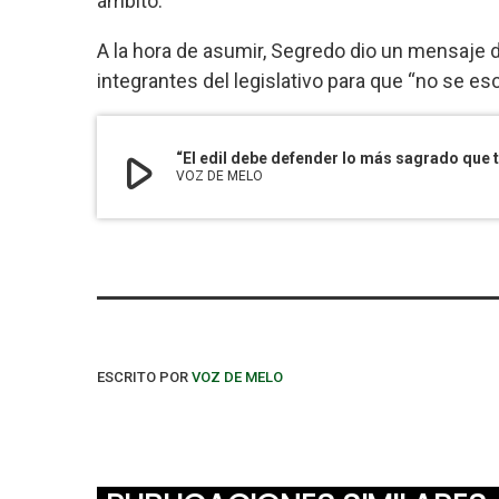
ámbito.
A la hora de asumir, Segredo dio un mensaje 
integrantes del legislativo para que “no se e
play_arrow
“El edil debe defender lo más sagrado que 
VOZ DE MELO
ESCRITO POR
VOZ DE MELO