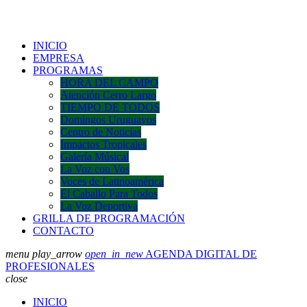
INICIO
EMPRESA
PROGRAMAS
HORA DEL CAMPO
Atención Cerro Largo
TIEMPO DE TODOS
Domingos Uruguayos
Centro de Noticias
Impactos Tropicales
Galería Músical
La Voz con Vos
Voces de Latinoamérica
El Caballo Para Todos
La Voz Deportiva
GRILLA DE PROGRAMACIÓN
CONTACTO
menu
play_arrow
open_in_new
AGENDA DIGITAL DE
PROFESIONALES
close
INICIO