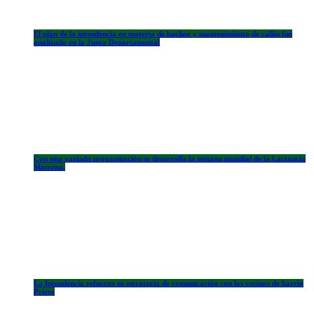
El plan de la intendencia en materia de bacheo y mantenimiento de calles fue
analizado en la Junta Departamental
Con una variada programación se desarrolla la semana mundial de la Lactancia
Materna.
La Intendencia refuerza su estrategia de comunicación con los vecinos de barrio
Prieto