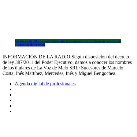
Un joven de 18 años está detenido tras embestir a un efectivo policial en
operativo de control
INFORMACIÓN DE LA RADIO Según disposición del decreto
de ley 387/2011 del Poder Ejecutivo, damos a conocer los nombres
de los titulares de La Voz de Melo SRL: Sucesores de Marcelo
Costa, Inés Martínez, Mercedes, Inés y Miguel Bengochea.
Agenda digital de profesionales