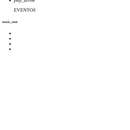
play_arrow
EVENTOS
music_note