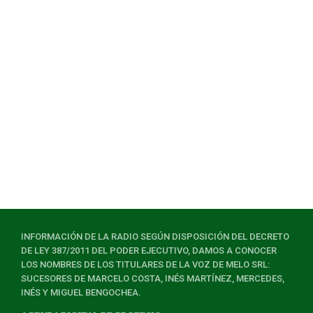
INFORMACIÓN DE LA RADIO SEGÚN DISPOSICIÓN DEL DECRETO
DE LEY 387/2011 DEL PODER EJECUTIVO, DAMOS A CONOCER
LOS NOMBRES DE LOS TITULARES DE LA VOZ DE MELO SRL:
SUCESORES DE MARCELO COSTA, INÉS MARTÍNEZ, MERCEDES,
INÉS Y MIGUEL BENGOCHEA.