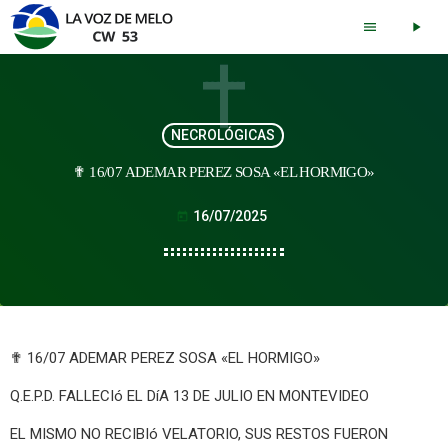
menu
play_arrow
NECROLÓGICAS
✟ 16/07 ADEMAR PEREZ SOSA «EL HORMIGO»
16/07/2025
today
✟ 16/07 ADEMAR PEREZ SOSA «EL HORMIGO»
Q.E.P.D. FALLECIó EL DíA 13 DE JULIO EN MONTEVIDEO
EL MISMO NO RECIBIó VELATORIO, SUS RESTOS FUERON