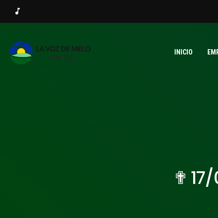
music_note
INICIO
EM
✟ 17