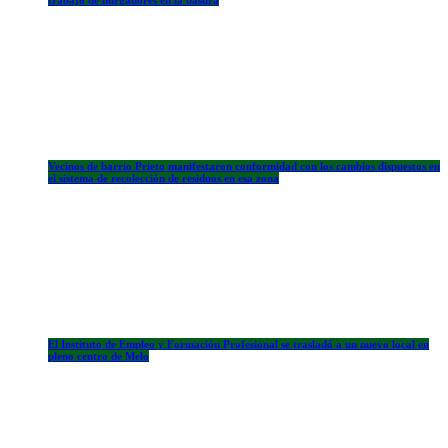
trabajo de hurgadores en la basura
Vecinos de barrio Prieto manifestaron conformidad con los cambios dispuestos en
el sistema de recolección de residuos en esa zona
El Instituto de Empleo y Formación Profesional se trasladó a un nuevo local en
pleno centro de Melo