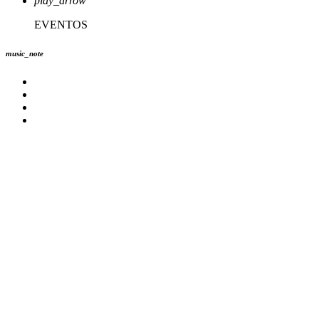
play_arrow
EVENTOS
music_note