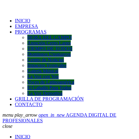
INICIO
EMPRESA
PROGRAMAS
HORA DEL CAMPO
Atención Cerro Largo
TIEMPO DE TODOS
Domingos Uruguayos
Centro de Noticias
Impactos Tropicales
Galería Músical
La Voz con Vos
Voces de Latinoamérica
El Caballo Para Todos
La Voz Deportiva
GRILLA DE PROGRAMACIÓN
CONTACTO
menu
play_arrow
open_in_new
AGENDA DIGITAL DE
PROFESIONALES
close
INICIO