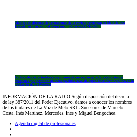
Alcaldes de distintos departamentos de la región participan en Melo de una
jornada en el marco del programa “Experiencia Medellín”
La Intendencia actualiza el equipamiento necesario para la realización de
exámenes que permitan detectar posibles casos de quiste hidatídico hepático en la
población de La Pedrera
INFORMACIÓN DE LA RADIO Según disposición del decreto
de ley 387/2011 del Poder Ejecutivo, damos a conocer los nombres
de los titulares de La Voz de Melo SRL: Sucesores de Marcelo
Costa, Inés Martínez, Mercedes, Inés y Miguel Bengochea.
Agenda digital de profesionales