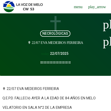
menu
play_arrow
p
NECROLÓGICAS
p
✟ 22/07 EVA MEDEIROS FERREIRA
22/07/2025
today
✟ 22/07 EVA MEDEIROS FERREIRA
Q.E.P.D. FALLECIó AYER A LA EDAD DE 84 AÑOS EN MELO
VELATORIO EN SALA N°2 DE LA EMPRESA