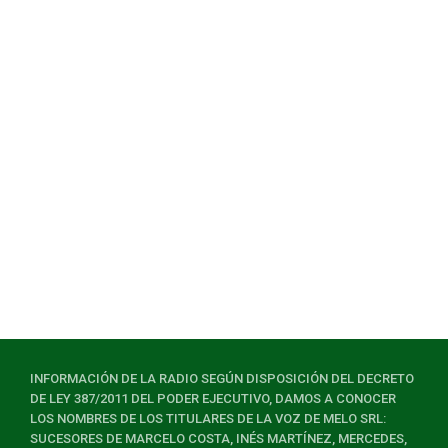
INFORMACIÓN DE LA RADIO SEGÚN DISPOSICIÓN DEL DECRETO
DE LEY 387/2011 DEL PODER EJECUTIVO, DAMOS A CONOCER
LOS NOMBRES DE LOS TITULARES DE LA VOZ DE MELO SRL:
SUCESORES DE MARCELO COSTA, INÉS MARTÍNEZ, MERCEDES,