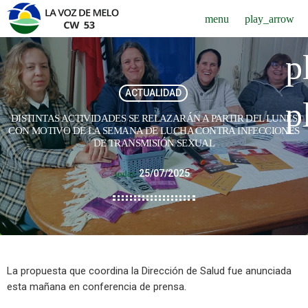
menu
play_arrow
p
ACTUALIDAD
p
DISTINTAS ACTIVIDADES SE RELAZARÁN A PARTIR DEL LUNES
CON MOTIVO DE LA SEMANA DE LUCHA CONTRA INFECCIONES
DE TRANSMISIÓN SEXUAL
25/07/2025
today
La propuesta que coordina la Dirección de Salud fue anunciada
esta mañana en conferencia de prensa.