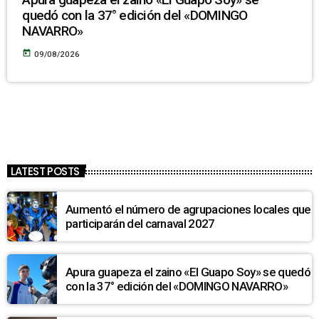
quedó con la 37° edición del «DOMINGO
NAVARRO»
today
09/08/2026
LATEST POSTS
Aumentó el número de agrupaciones locales que
participarán del carnaval 2027
Apura guapeza el zaino «El Guapo Soy» se quedó
con la 37° edición del «DOMINGO NAVARRO»