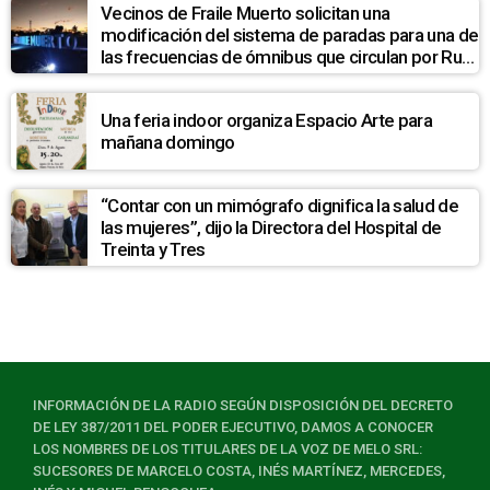
Vecinos de Fraile Muerto solicitan una
modificación del sistema de paradas para una de
las frecuencias de ómnibus que circulan por Ruta
7
Una feria indoor organiza Espacio Arte para
mañana domingo
“Contar con un mimógrafo dignifica la salud de
las mujeres”, dijo la Directora del Hospital de
Treinta y Tres
INFORMACIÓN DE LA RADIO SEGÚN DISPOSICIÓN DEL DECRETO
DE LEY 387/2011 DEL PODER EJECUTIVO, DAMOS A CONOCER
LOS NOMBRES DE LOS TITULARES DE LA VOZ DE MELO SRL:
SUCESORES DE MARCELO COSTA, INÉS MARTÍNEZ, MERCEDES,