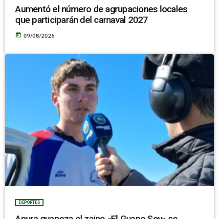
Aumentó el número de agrupaciones locales
que participarán del carnaval 2027
today
09/08/2026
DEPORTES
Apura guapeza el zaino «El Guapo Soy» se