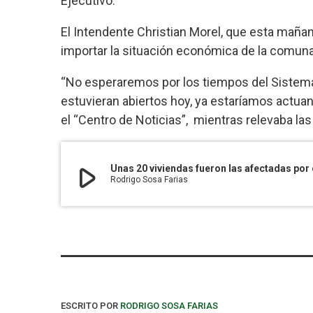
Ejecutivo.
El Intendente Christian Morel, que esta mañana
importar la situación económica de la comuna
“No esperaremos por los tiempos del Sistema
estuvieran abiertos hoy, ya estaríamos actuand
el “Centro de Noticias”, mientras relevaba las
play_arrow
Unas 20 viviendas fueron las afectadas por 
Rodrigo Sosa Farias
ESCRITO POR
RODRIGO SOSA FARIAS