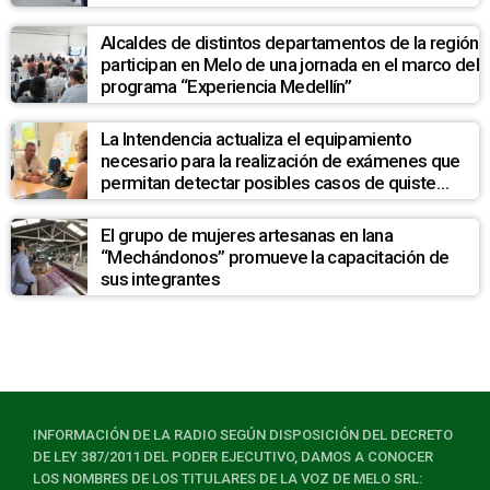
Alcaldes de distintos departamentos de la región
participan en Melo de una jornada en el marco del
programa “Experiencia Medellín”
La Intendencia actualiza el equipamiento
necesario para la realización de exámenes que
permitan detectar posibles casos de quiste
hidatídico hepático en la población de La Pedrera
El grupo de mujeres artesanas en lana
“Mechándonos” promueve la capacitación de
sus integrantes
INFORMACIÓN DE LA RADIO SEGÚN DISPOSICIÓN DEL DECRETO
DE LEY 387/2011 DEL PODER EJECUTIVO, DAMOS A CONOCER
LOS NOMBRES DE LOS TITULARES DE LA VOZ DE MELO SRL: