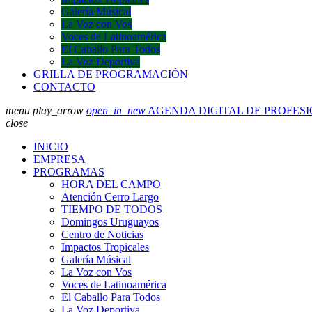
Galería Músical
La Voz con Vos
Voces de Latinoamérica
El Caballo Para Todos
La Voz Deportiva
GRILLA DE PROGRAMACIÓN
CONTACTO
menu
play_arrow
open_in_new
AGENDA DIGITAL DE PROFES
close
INICIO
EMPRESA
PROGRAMAS
HORA DEL CAMPO
Atención Cerro Largo
TIEMPO DE TODOS
Domingos Uruguayos
Centro de Noticias
Impactos Tropicales
Galería Músical
La Voz con Vos
Voces de Latinoamérica
El Caballo Para Todos
La Voz Deportiva