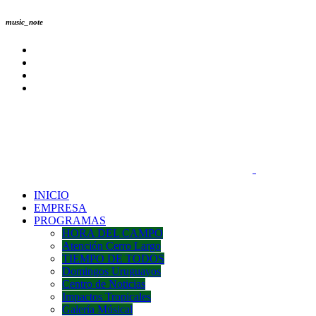
music_note
INICIO
EMPRESA
PROGRAMAS
HORA DEL CAMPO
Atención Cerro Largo
TIEMPO DE TODOS
Domingos Uruguayos
Centro de Noticias
Impactos Tropicales
Galería Músical