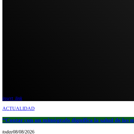
insert_link
ACTUALIDAD
“Contar con un mimógrafo dignifica la salud de las mu
today
08/08/2026