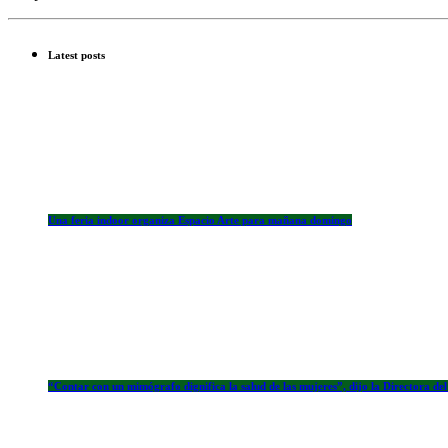
Latest posts
Una feria indoor organiza Espacio Arte para mañana domingo
“Contar con un mimógrafo dignifica la salud de las mujeres”, dijo la Directora del