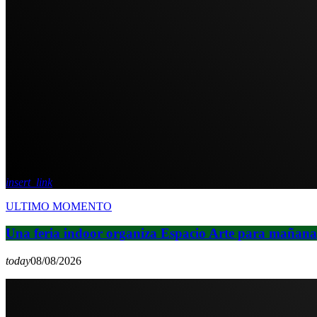
insert_link
ULTIMO MOMENTO
Una feria indoor organiza Espacio Arte para mañan
today
08/08/2026