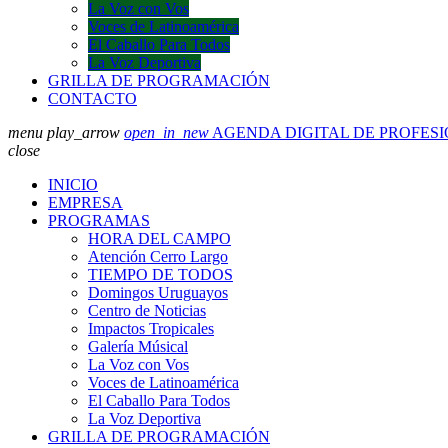
La Voz con Vos
Voces de Latinoamérica
El Caballo Para Todos
La Voz Deportiva
GRILLA DE PROGRAMACIÓN
CONTACTO
menu
play_arrow
open_in_new
AGENDA DIGITAL DE PROFES
close
INICIO
EMPRESA
PROGRAMAS
HORA DEL CAMPO
Atención Cerro Largo
TIEMPO DE TODOS
Domingos Uruguayos
Centro de Noticias
Impactos Tropicales
Galería Músical
La Voz con Vos
Voces de Latinoamérica
El Caballo Para Todos
La Voz Deportiva
GRILLA DE PROGRAMACIÓN