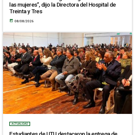
las mujeres”, dijo la Directora del Hospital de
Treinta y Tres
today
08/08/2026
ACTUALIDAD
Estudiantes de UTU destacaron la entrega de