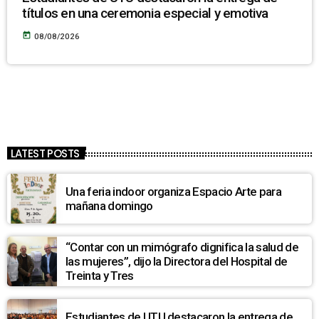
títulos en una ceremonia especial y emotiva
today
08/08/2026
LATEST POSTS
Una feria indoor organiza Espacio Arte para
mañana domingo
“Contar con un mimógrafo dignifica la salud de
las mujeres”, dijo la Directora del Hospital de
Treinta y Tres
Estudiantes de UTU destacaron la entrega de