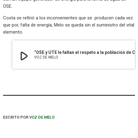
OSE.
Costa se refirió a los inconvenientes que se producen cada vez
que por, falta de energía, Melo se queda sin el suministro del vital
elemento.
play_arrow
“OSE y UTE le faltan el respeto a la población de Cerro Largo”, sostuvo el edil Washin
VOZ DE MELO
ESCRITO POR
VOZ DE MELO