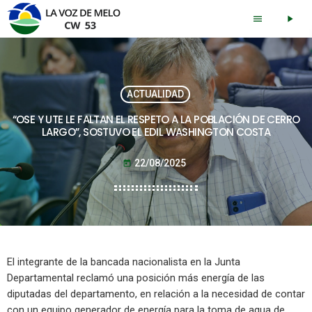
menu
play_arrow
ACTUALIDAD
“OSE Y UTE LE FALTAN EL RESPETO A LA POBLACIÓN DE CERRO
LARGO”, SOSTUVO EL EDIL WASHINGTON COSTA
22/08/2025
today
El integrante de la bancada nacionalista en la Junta
Departamental reclamó una posición más energía de las
diputadas del departamento, en relación a la necesidad de contar
con un equipo generador de energía para la toma de agua de