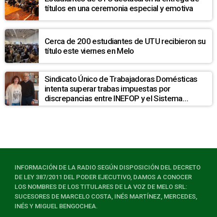
títulos en una ceremonia especial y emotiva
Cerca de 200 estudiantes de UTU recibieron su
título este viernes en Melo
Sindicato Único de Trabajadoras Domésticas
intenta superar trabas impuestas por
discrepancias entre INEFOP y el Sistema
Nacional de Cuidados
INFORMACIÓN DE LA RADIO SEGÚN DISPOSICIÓN DEL DECRETO
DE LEY 387/2011 DEL PODER EJECUTIVO, DAMOS A CONOCER
LOS NOMBRES DE LOS TITULARES DE LA VOZ DE MELO SRL:
SUCESORES DE MARCELO COSTA, INÉS MARTÍNEZ, MERCEDES,
INÉS Y MIGUEL BENGOCHEA.