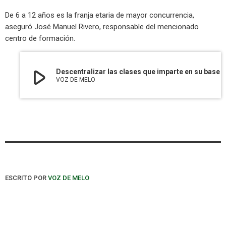
De 6 a 12 años es la franja etaria de mayor concurrencia,
aseguró José Manuel Rivero, responsable del mencionado
centro de formación.
play_arrow
Descentralizar las clases que imparte en su base de barrio Mendoza es una de las metas de la Escuela Municipal de Fú
VOZ DE MELO
ESCRITO POR
VOZ DE MELO