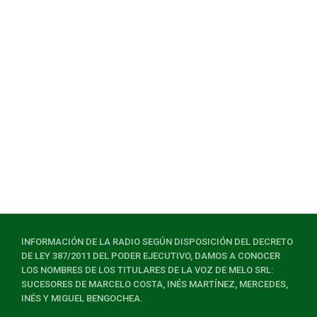
INFORMACIÓN DE LA RADIO SEGÚN DISPOSICIÓN DEL DECRETO
DE LEY 387/2011 DEL PODER EJECUTIVO, DAMOS A CONOCER
LOS NOMBRES DE LOS TITULARES DE LA VOZ DE MELO SRL:
SUCESORES DE MARCELO COSTA, INÉS MARTÍNEZ, MERCEDES,
INÉS Y MIGUEL BENGOCHEA.