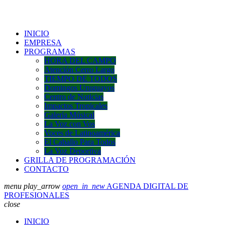
INICIO
EMPRESA
PROGRAMAS
HORA DEL CAMPO
Atención Cerro Largo
TIEMPO DE TODOS
Domingos Uruguayos
Centro de Noticias
Impactos Tropicales
Galería Músical
La Voz con Vos
Voces de Latinoamérica
El Caballo Para Todos
La Voz Deportiva
GRILLA DE PROGRAMACIÓN
CONTACTO
menu
play_arrow
open_in_new
AGENDA DIGITAL DE
PROFESIONALES
close
INICIO