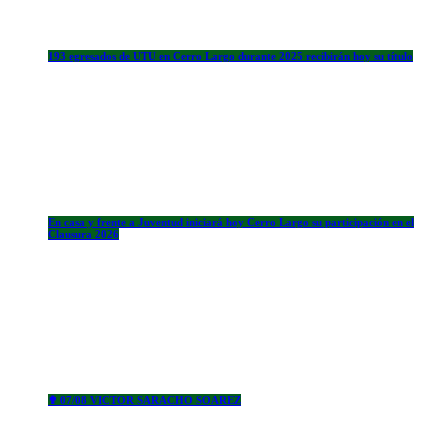
193 egresados de UTU en Cerro Largo durante 2025 recibirán hoy su título
En casa y frente a Juventud iniciará hoy Cerro Largo su participación en el
Clausura 2026
✟ 07/08 VICTOR SARACHO SOAREZ