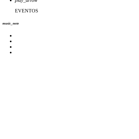
play_arrow
EVENTOS
music_note