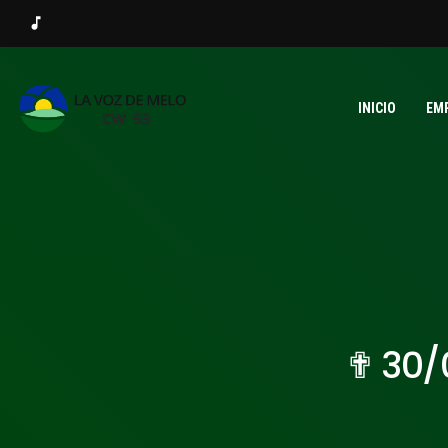
music_note
INICIO
EM
✟ 30/