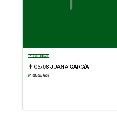
NECROLÓGICAS
✟ 05/08 JUANA GARCíA
05/08/2026
today