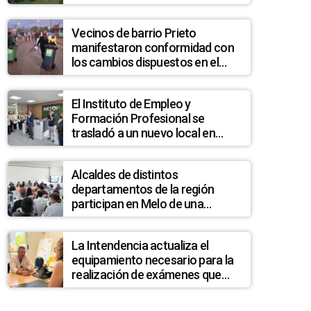
hurgadores en la basura
Vecinos de barrio Prieto
manifestaron conformidad con
los cambios dispuestos en el
sistema de recolección de
residuos en esa zona
El Instituto de Empleo y
Formación Profesional se
trasladó a un nuevo local en
pleno centro de Melo
Alcaldes de distintos
departamentos de la región
participan en Melo de una
jornada en el marco del
programa “Experiencia Medellín”
La Intendencia actualiza el
equipamiento necesario para la
realización de exámenes que
permitan detectar posibles
casos de quiste hidatídico