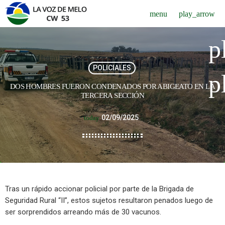
menu
play_arrow
p
POLICIALES
p
DOS HOMBRES FUERON CONDENADOS POR ABIGEATO EN LA
TERCERA SECCIÓN
02/09/2025
today
Tras un rápido accionar policial por parte de la Brigada de
Seguridad Rural “II”, estos sujetos resultaron penados luego de
ser sorprendidos arreando más de 30 vacunos.