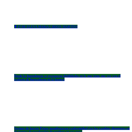
✟ 07/08 ELENA MARíA CIRION MARTINS
Desde la Intendencia se reconocen debilidades en lo que tiene que ver con el
trabajo de hurgadores en la basura
Vecinos de barrio Prieto manifestaron conformidad con los cambios dispuestos en
el sistema de recolección de residuos en esa zona