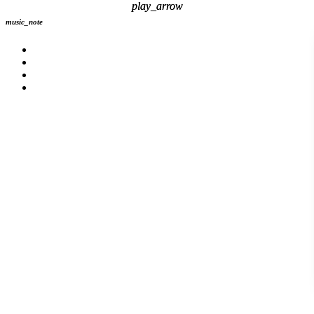
play_arrow
play_arrow
music_note