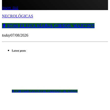
insert_link
NECROLÓGICAS
✟ 07/08 ELENA MARíA CIRION MARTINS
today
07/08/2026
Latest posts
✟ 07/08 FRANCISCO NOEL CARDOZO «EL YINTO»