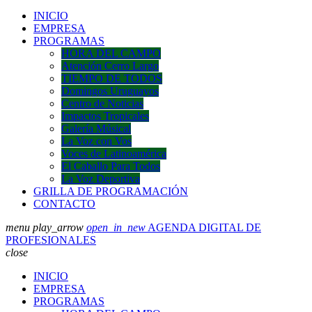
INICIO
EMPRESA
PROGRAMAS
HORA DEL CAMPO
Atención Cerro Largo
TIEMPO DE TODOS
Domingos Uruguayos
Centro de Noticias
Impactos Tropicales
Galería Músical
La Voz con Vos
Voces de Latinoamérica
El Caballo Para Todos
La Voz Deportiva
GRILLA DE PROGRAMACIÓN
CONTACTO
menu
play_arrow
open_in_new
AGENDA DIGITAL DE
PROFESIONALES
close
INICIO
EMPRESA
PROGRAMAS