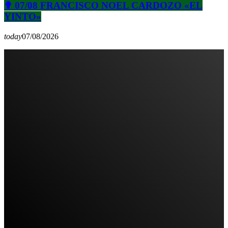
✟ 07/08 FRANCISCO NOEL CARDOZO «EL
YINTO»
today
07/08/2026