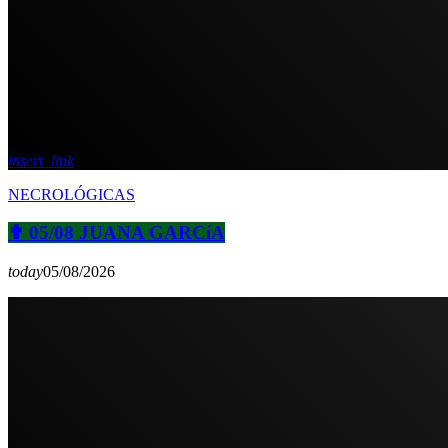
insert_link
NECROLÓGICAS
✟ 05/08 JUANA GARCíA
today
05/08/2026