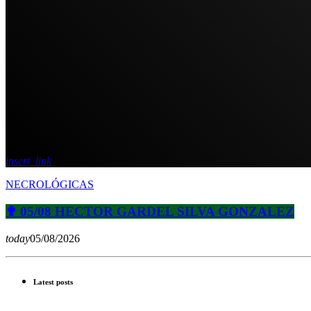
insert_link
NECROLÓGICAS
✟ 05/08 HECTOR GARDEL SILVA GONZALEZ
today
05/08/2026
Latest posts