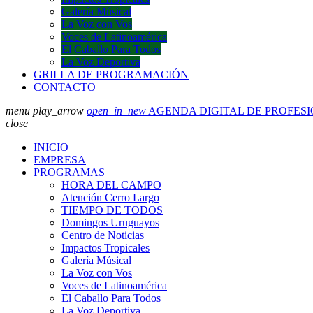
Galería Músical
La Voz con Vos
Voces de Latinoamérica
El Caballo Para Todos
La Voz Deportiva
GRILLA DE PROGRAMACIÓN
CONTACTO
menu
play_arrow
open_in_new
AGENDA DIGITAL DE PROFES
close
INICIO
EMPRESA
PROGRAMAS
HORA DEL CAMPO
Atención Cerro Largo
TIEMPO DE TODOS
Domingos Uruguayos
Centro de Noticias
Impactos Tropicales
Galería Músical
La Voz con Vos
Voces de Latinoamérica
El Caballo Para Todos
La Voz Deportiva