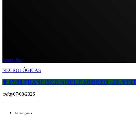
insert_link
NECROLÓGICAS
✟ 07/08 FRANCISCO NOEL CARDOZO «EL YIN
today
07/08/2026
Latest posts