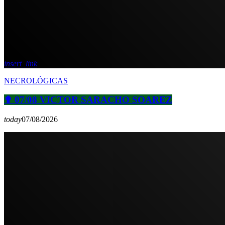
insert_link
NECROLÓGICAS
✟ 07/08 VICTOR SARACHO SOAREZ
today
07/08/2026