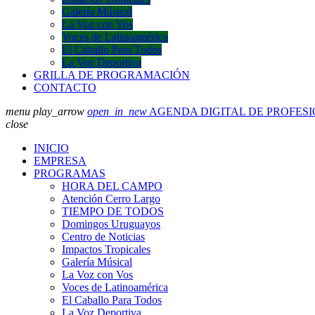
Galería Músical
La Voz con Vos
Voces de Latinoamérica
El Caballo Para Todos
La Voz Deportiva
GRILLA DE PROGRAMACIÓN
CONTACTO
menu
play_arrow
open_in_new
AGENDA DIGITAL DE PROFES
close
INICIO
EMPRESA
PROGRAMAS
HORA DEL CAMPO
Atención Cerro Largo
TIEMPO DE TODOS
Domingos Uruguayos
Centro de Noticias
Impactos Tropicales
Galería Músical
La Voz con Vos
Voces de Latinoamérica
El Caballo Para Todos
La Voz Deportiva