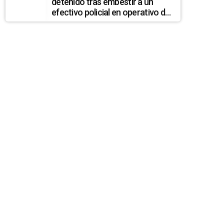
detenido tras embestir a un
efectivo policial en operativo de
control