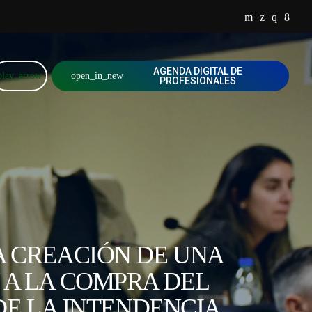
AGENDA DIGITAL DE
play_arrow
open_in_new
PROFESIONALES
A CREACIÓN DE UNA
 A LA COMPRA DEL
DE LA INTENDENCIA