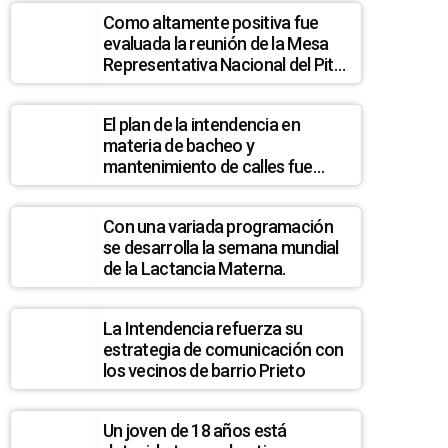
Como altamente positiva fue
evaluada la reunión de la Mesa
Representativa Nacional del Pit
Cnt en Melo
El plan de la intendencia en
materia de bacheo y
mantenimiento de calles fue
analizado en la Junta
Departamental
Con una variada programación
se desarrolla la semana mundial
aron la creación de una comisión pre investigadora en relación a la compra del camión y equipo perforador por cuenta de la Intendencia
de la Lactancia Materna.
La Intendencia refuerza su
estrategia de comunicación con
los vecinos de barrio Prieto
Un joven de 18 años está