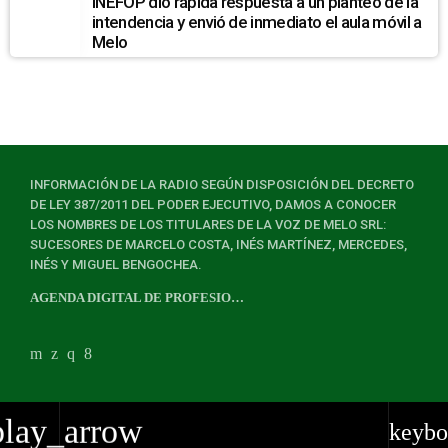
INEFOP dio rápida respuesta a un planteo de la
intendencia y envió de inmediato el aula móvil a
Melo
INFORMACIÓN DE LA RADIO SEGÚN DISPOSICIÓN DEL DECRETO
DE LEY 387/2011 DEL PODER EJECUTIVO, DAMOS A CONOCER
LOS NOMBRES DE LOS TITULARES DE LA VOZ DE MELO SRL:
SUCESORES DE MARCELO COSTA, INÉS MARTÍNEZ, MERCEDES,
INÉS Y MIGUEL BENGOCHEA.
AGENDA DIGITAL DE PROFESIONALES
play_arrow
keybo