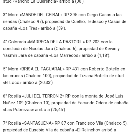
stud «Rancho La Querencia» arribó a (30′).
3° Moro «MANDE DEL CEIBAL» RP 395 con Diego Casas a las
riendas (Chaleco 97), propiedad de Cuelho, Tedesco y Casas de
cabaña «Los Tres» arribó a (59′).
4° Colorada «MARRECA DE LA PASTORIL» RP 203 con la
condición de Nicolas Jara (Chaleco 6), propiedad de Kewin y
Yasmin Jara de cabaña «Los Marrecos» arribó a (1,18′).
5° Mora «BRISA EL TACUARAL» RP 431 con Roberto Botello en
las cruces (Chaleco 100), propiedad de Tiziana Botello de stud
«El Loco» arribó a (20,33′)
6° Rosilla «JULI DEL TERRON 2» RP con la monta de José Luis
Nuñez 109 (Chaleco 10), propiedad de Facundo Odera de cabaña
«Las Pobrezas» arribó a (25,45′)
7° Rosilla «SANTASUEÑA» RP 87 con Francisco Vila (Chaleco 5),
propiedad de Eusebio Vila de cabaña «El Relincho» arribó a