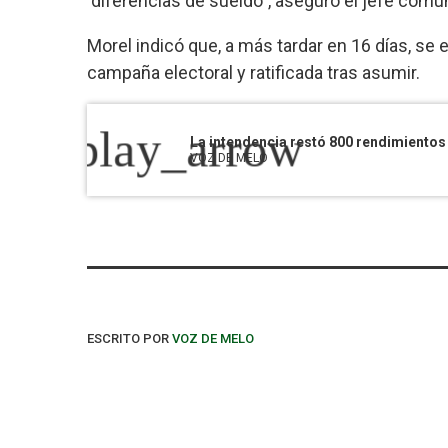
diferencias de sueldo”, aseguró el jefe comun
Morel indicó que, a más tardar en 16 días, se e
campaña electoral y ratificada tras asumir.
play_arrow
La intendencia restó 800 rendimientos
VOZ DE MELO
ESCRITO POR
VOZ DE MELO