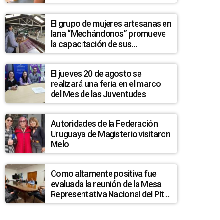
permitan detectar posibles
casos de quiste hidatídico
El grupo de mujeres artesanas en
hepático en la población de La
lana “Mechándonos” promueve
Pedrera
la capacitación de sus
integrantes
El jueves 20 de agosto se
realizará una feria en el marco
del Mes de las Juventudes
Autoridades de la Federación
Uruguaya de Magisterio visitaron
Melo
Como altamente positiva fue
evaluada la reunión de la Mesa
Representativa Nacional del Pit
Cnt en Melo