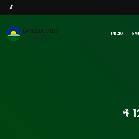
music_note
INICIO
EM
✟ 