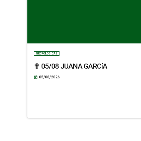
NECROLÓGICAS
✟ 05/08 JUANA GARCíA
05/08/2026
today