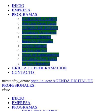
INICIO
EMPRESA
PROGRAMAS
HORA DEL CAMPO
Atención Cerro Largo
TIEMPO DE TODOS
Domingos Uruguayos
Centro de Noticias
Impactos Tropicales
Galería Músical
La Voz con Vos
Voces de Latinoamérica
El Caballo Para Todos
La Voz Deportiva
GRILLA DE PROGRAMACIÓN
CONTACTO
menu
play_arrow
open_in_new
AGENDA DIGITAL DE
PROFESIONALES
close
INICIO
EMPRESA
PROGRAMAS