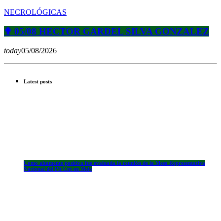
NECROLÓGICAS
✟ 05/08 HECTOR GARDEL SILVA GONZALEZ
today
05/08/2026
Latest posts
Como altamente positiva fue evaluada la reunión de la Mesa Representativa
Nacional del Pit Cnt en Melo