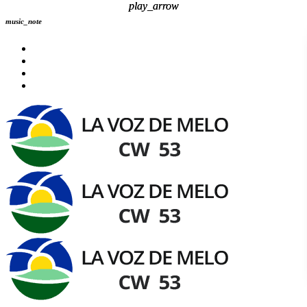
play_arrow
play_arrow
music_note