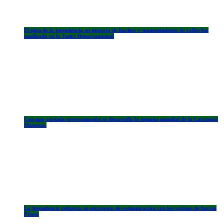
El plan de la intendencia en materia de bacheo y mantenimiento de calles fue
analizado en la Junta Departamental
Con una variada programación se desarrolla la semana mundial de la Lactancia
Materna.
La Intendencia refuerza su estrategia de comunicación con los vecinos de barrio
Prieto