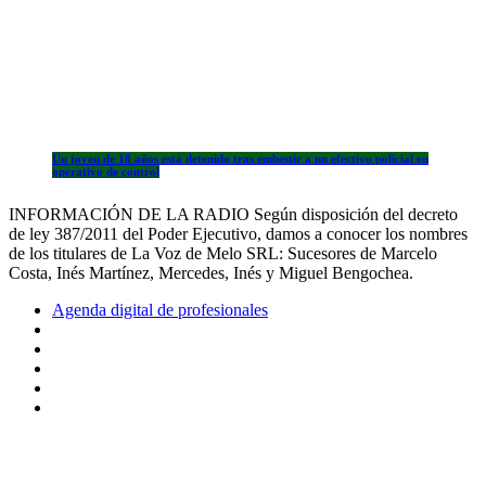
Un joven de 18 años está detenido tras embestir a un efectivo policial en
operativo de control
INFORMACIÓN DE LA RADIO Según disposición del decreto
de ley 387/2011 del Poder Ejecutivo, damos a conocer los nombres
de los titulares de La Voz de Melo SRL: Sucesores de Marcelo
Costa, Inés Martínez, Mercedes, Inés y Miguel Bengochea.
Agenda digital de profesionales