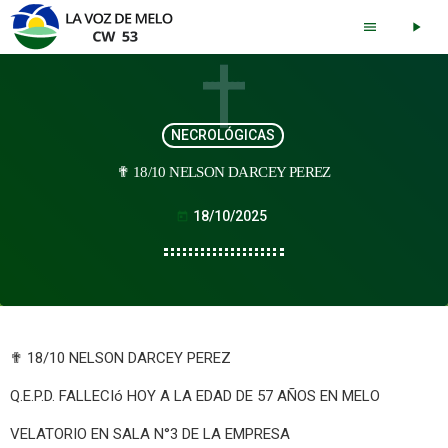
menu
play_arrow
NECROLÓGICAS
✟ 18/10 NELSON DARCEY PEREZ
18/10/2025
today
✟ 18/10 NELSON DARCEY PEREZ
Q.E.P.D. FALLECIó HOY A LA EDAD DE 57 AÑOS EN MELO
VELATORIO EN SALA N°3 DE LA EMPRESA