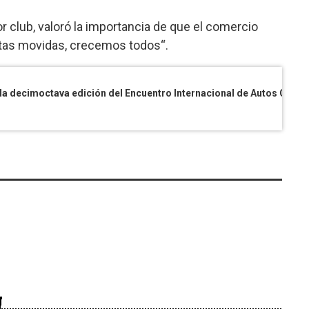
r club, valoró la importancia de que el comercio
estas movidas, crecemos todos“.
Más de trescientos vehículos participan de la decimoctava edición del Encuentro Internacional de Autos Clásicos Reunión de Amigos