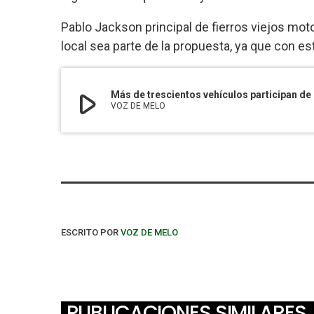
Pablo Jackson principal de fierros viejos moto
local sea parte de la propuesta, ya que con 
play_arrow
VOZ DE MELO
ESCRITO POR
VOZ DE MELO
PUBLICACIONES SIMILARES