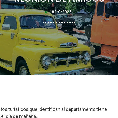
18/10/2025
today
tos turísticos que identifican al departamento tiene
a el día de mañana.