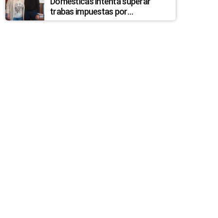
Domésticas intenta superar
trabas impuestas por
discrepancias entre INEFOP y el
Sistema Nacional de Cuidados